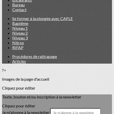
Bureau
Contact
Se former à la plongée avec CAPLE
Baptême
Niveau 1
Niveau 2
Niveau 3
Nitrox
RIFAP
Procédures de rattrapage
Articles
?>
Images de la page d'accueil
Cliquez pour éditer
Texte, bouton et/ou inscription à la newsletter
Cliquez pour éditer
Je m'abonne à la newsletter