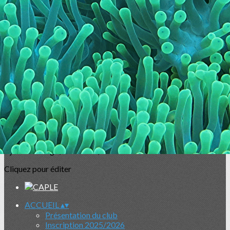
Exporter les lignes sélectionnées
Exporter toutes les colonnes
Exporter uniquement les colonnes affichées
Menu
<
>
Présentation du club
Inscription 2025/2026
Informations pratiques
Encadrants
Bureau
Contact
Ajoutez un logo, un bouton, des réseaux sociaux
Cliquez pour éditer
ACCUEIL
▴
▾
Présentation du club
Inscription 2025/2026