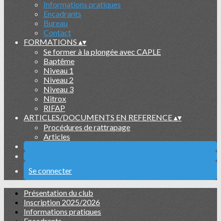
Informations pratiques
Encadrants
Bureau
Contact
FORMATIONS
▴
▾
Se former à la plongée avec CAPLE
Baptême
Niveau 1
Niveau 2
Niveau 3
Nitrox
RIFAP
ARTICLES/DOCUMENTS EN REFERENCE
▴
▾
Procédures de rattrapage
Articles
Se connecter
Présentation du club
Inscription 2025/2026
Informations pratiques
Encadrants